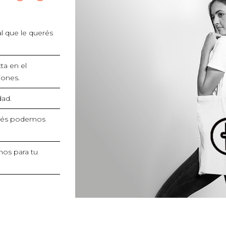
al que le querés
a en el
iones.
dad.
tenés podemos
mos para tu